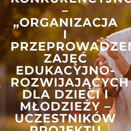
–
„ORGANIZACJA
I
PRZEPROWADZE
ZAJĘĆ
EDUKACYJNO-
ROZWIJAJĄCYCH
DLA DZIECI I
MŁODZIEŻY –
UCZESTNIKÓW
PROJEKTU