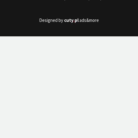
Designed by
cuty
.
pl
ads&more