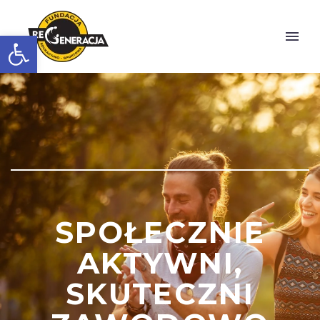
Otwórz pasek narzędzi
SPOŁECZNIE
AKTYWNI,
SKUTECZNI