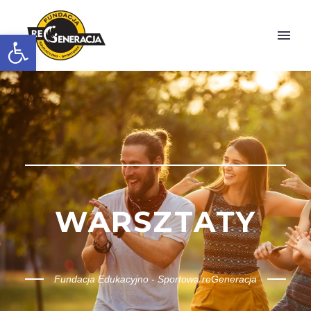
Otwórz pasek narzędzi
WARSZTATY
Fundacja Edukacyjno - Sportowa reGeneracja