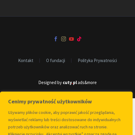
Kontakt
O fundacji
Polityka Prywatności
Designed by
cuty
.
pl
ads&more
Cenimy prywatność użytkowników
Używamy plików cookie, aby poprawić jakość przeglądania,
wyświetlać reklamy lub treści dostosowane do indywidualnych
potrzeb użytkowników oraz analizować ruch na stronie.
Kliknięcie przycisku „Akceptuj wszystkie” oznacza zgodę na