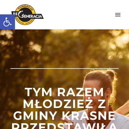
Otwórz pasek narzędzi
TYM RAZEM
MŁODZIEŻ Z
GMINY KRASNE
PRZEDSTAWIŁA