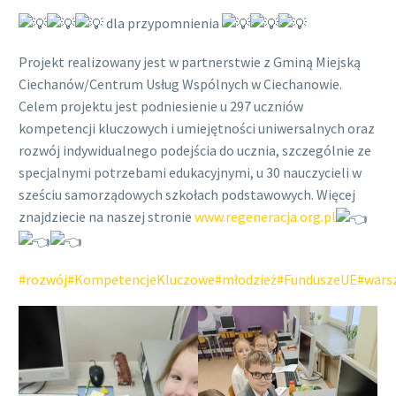
dla przypomnienia
Projekt realizowany jest w partnerstwie z Gminą Miejską
Ciechanów/Centrum Usług Wspólnych w Ciechanowie.
Celem projektu jest podniesienie u 297 uczniów
kompetencji kluczowych i umiejętności uniwersalnych oraz
rozwój indywidualnego podejścia do ucznia, szczególnie ze
specjalnymi potrzebami edukacyjnymi, u 30 nauczycieli w
sześciu samorządowych szkołach podstawowych. Więcej
znajdziecie na naszej stronie
www.regeneracja.org.pl
#rozwój
#KompetencjeKluczowe
#młodzież
#FunduszeUE
#warsz