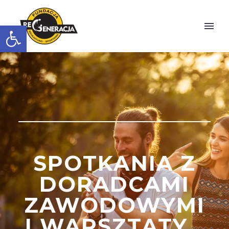
Otwórz pasek narzędzi
SPOTKANIA Z
DORADCAMI
ZAWODOWYMI
I WARSZTATY…