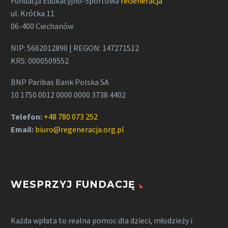
Fundacja Edukacyjno-Sportowa
reGeneracja
ul. Krótka 11
06-400 Ciechanów
NIP: 5662012890 | REGON: 147271512
KRS: 0000509552
BNP Paribas Bank Polska SA
10 1750 0012 0000 0000 3738 4402
Telefon:
+48 780 073 252
Email:
biuro@regeneracja.org.pl
WESPRZYJ FUNDACJĘ
Każda wpłata to realna pomoc dla dzieci, młodzieży i