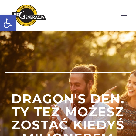
Otwórz pasek narzędzi
DRAGON'S DEN.
TY TEŻ MOŻESZ
ZOSTAĆ KIEDYŚ