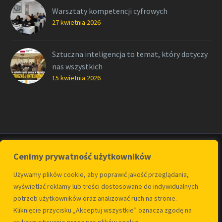
Warsztaty kompetencji cyfrowych
27 kwietnia 2026
Sztuczna inteligencja to temat, który dotyczy
nas wszystkich
15 kwietnia 2026
Cenimy prywatność użytkowników
Używamy plików cookie, aby poprawić jakość przeglądania,
wyświetlać reklamy lub treści dostosowane do indywidualnych
potrzeb użytkowników oraz analizować ruch na stronie.
Kontakt
O fundacji
Polityka Prywatności
Kliknięcie przycisku „Akceptuj wszystkie” oznacza zgodę na