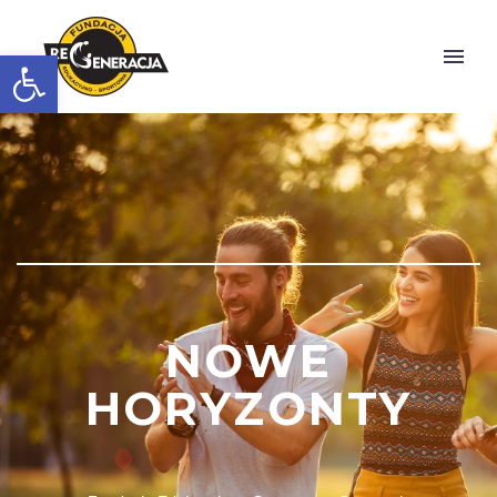
Otwórz pasek narzędzi
NOWE
HORYZONTY