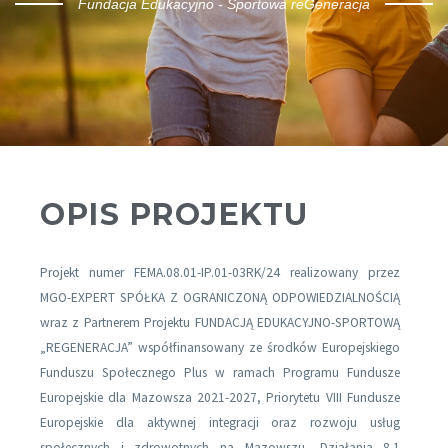
Fundacja Edukacyjno - Sportowa reGeneracja
OPIS PROJEKTU
Projekt numer FEMA.08.01-IP.01-03RK/24 realizowany przez
MGO-EXPERT SPÓŁKA Z OGRANICZONĄ ODPOWIEDZIALNOŚCIĄ
wraz z Partnerem Projektu FUNDACJĄ EDUKACYJNO-SPORTOWĄ
„REGENERACJA” współfinansowany ze środków Europejskiego
Funduszu Społecznego Plus w ramach Programu Fundusze
Europejskie dla Mazowsza 2021-2027, Priorytetu VIII Fundusze
Europejskie dla aktywnej integracji oraz rozwoju usług
społecznych i zdrowotnych na Mazowszu, Działania 8.1