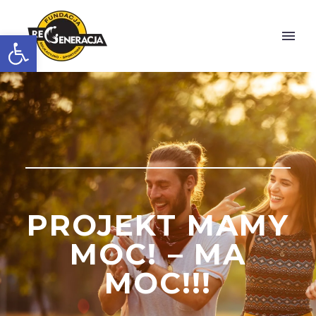
Otwórz pasek narzędzi
PROJEKT MAMY
MOC! – MA
MOC!!!