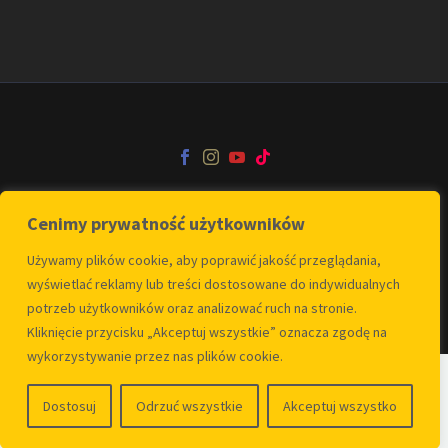
Cenimy prywatność użytkowników
Kontakt
O fundacji
Polityka Prywatności
Używamy plików cookie, aby poprawić jakość przeglądania,
wyświetlać reklamy lub treści dostosowane do indywidualnych
Designed by
cuty
.
pl
ads&more
potrzeb użytkowników oraz analizować ruch na stronie.
Kliknięcie przycisku „Akceptuj wszystkie” oznacza zgodę na
wykorzystywanie przez nas plików cookie.
Dostosuj
Odrzuć wszystkie
Akceptuj wszystko