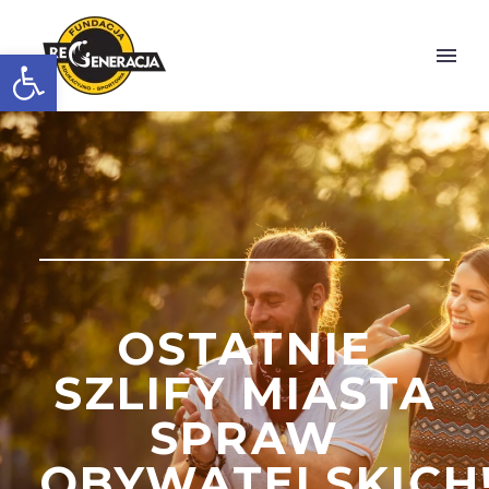
Otwórz pasek narzędzi
OSTATNIE
SZLIFY MIASTA
SPRAW
OBYWATELSKICH