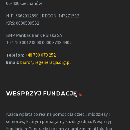
06-400 Ciechanów
NIP: 5662012890 | REGON: 147271512
KRS: 0000509552
BNP Paribas Bank Polska SA
10 1750 0012 0000 0000 3738 4402
Telefon:
+48 780 073 252
Email:
biuro@regeneracja.org.pl
WESPRZYJ FUNDACJĘ
Każda wpłata to realna pomoc dla dzieci, młodzieży i
seniorów, którym pomagamy każdego dnia. Wesprzyj
Fundację reGeneracja i razem z nami zmieniaj lokalną