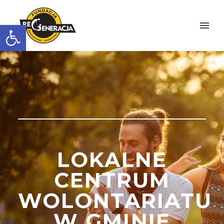
Otwórz pasek narzędzi
LOKALNE
CENTRUM
WOLONTARIATU
W GMINIE