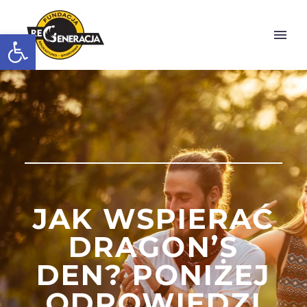
Otwórz pasek narzędzi
JAK WSPIERAĆ
DRAGON’S
DEN? PONIŻEJ
ODPOWIEDZI