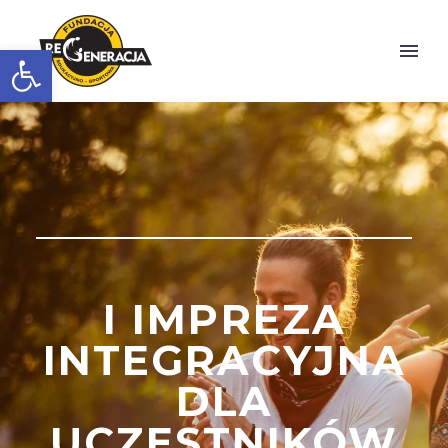
Otwórz pasek narzędzi
I IMPREZA
INTEGRACYJNA
DLA
UCZESTNIKÓW