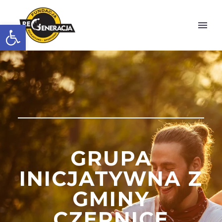
Otwórz pasek narzędzi
GRUPA
INICJATYWNA Z
GMINY
CZERNICE