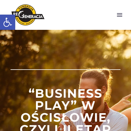
Otwórz pasek narzędzi
“BUSINESS
PLAY” W
OŚCISŁOWIE,
CZYLI II ETAP