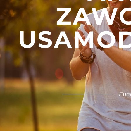
ZAW
USAMOD
Fun