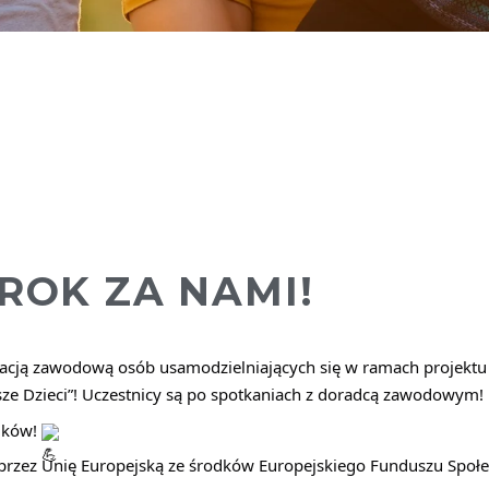
ROK ZA NAMI!
izacją zawodową osób usamodzielniających się w ramach projektu
e Dzieci”! U
czestnicy są po spotkaniach z doradcą zawodowym!
ników!
 przez Unię Europejską ze środków Europejskiego Funduszu Społe