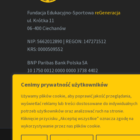
Fundacja Edukacyjno-Sportowa
reGeneracja
ul. Krótka 11
06-400 Ciechanów
NIP: 5662012890 | REGON: 147271512
KRS: 0000509552
BNP Paribas Bank Polska SA
10 1750 0012 0000 0000 3738 4402
Telefon:
+48 780 073 252
Cenimy prywatność użytkowników
Email:
biuro@regeneracja.org.pl
Używamy plików cookie, aby poprawić jakość przeglądania,
wyświetlać reklamy lub treści dostosowane do indywidualnych
potrzeb użytkowników oraz analizować ruch na stronie.
Kliknięcie przycisku „Akceptuj wszystkie” oznacza zgodę na
wykorzystywanie przez nas plików cookie.