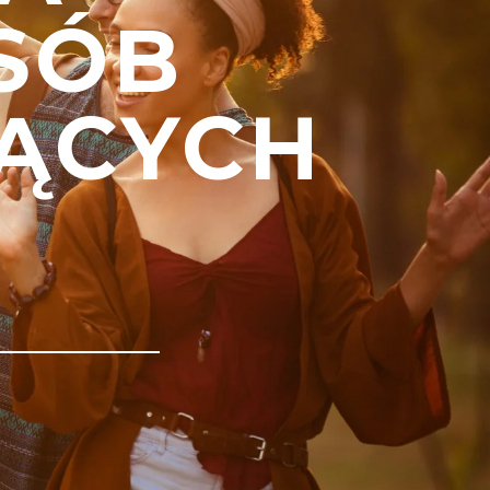
SÓB
ĄCYCH