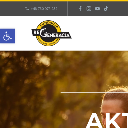
+48 780 073 252
Otwórz pasek narzędzi
AK