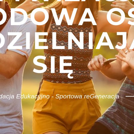
ODOWA O
ZIELNIAJ
SIĘ
dacja Edukacyjno - Sportowa reGeneracja