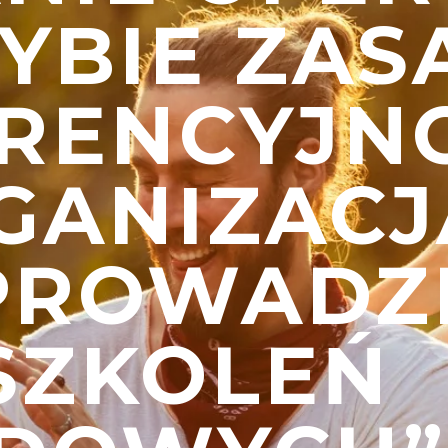
YBIE ZAS
RENCYJNO
GANIZACJ
PROWADZ
SZKOLEŃ