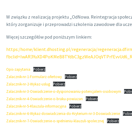
W związku z realizacją projektu „OdNowa. Reintegracja społe
który zorganizuje i przeprowadzi szkolenia zawodowe dla ucz
Więcej szczegółów pod poniższym linkiem:
https:/home/klient.dhosting.pl/regeneracja/regeneracja.dfi
fbclid=IwAR3YuXD4PoKMeB8TYdbC3gzWeAJOqVTPrfEvvUd6
Opis-zapytania
Pobierz
Zalacznik-nr-1-Formularz-ofertowy
Pobierz
Zalacznik-nr-2-Wykaz-uslug
Pobierz
Zalacznik-nr-3-Oswiadczenie-o-dysponowaniu-potencjalem-osobowym
Pobi
Zalacznik-nr-4-Oswiadczenie-o-braku-powiazan
Pobierz
Zalacznik-nr-5-Klauzula-informacyjna
Pobierz
Zalacznik-nr-6-Wykaz-doswiadczenia-do-Kryterium-nr-3-Doswiadczenie
Pobie
Zalacznik-nr-7-Oswiadczenie-o-spelnieniu-klauzuli-spolecznej
Pobierz