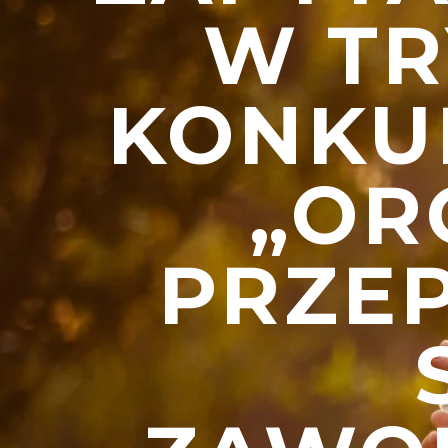
W TR
KONKU
„OR
PRZE