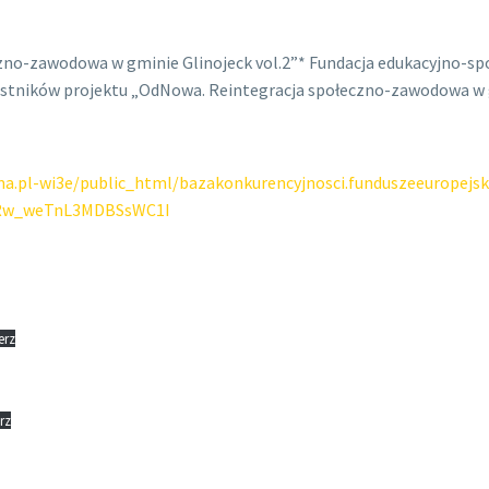
czno-zawodowa w gminie Glinojeck vol.2”* Fundacja edukacyjno-s
estników projektu „OdNowa. Reintegracja społeczno-zawodowa w gm
rma.pl-wi3e/public_html/bazakonkurencyjnosci.funduszeeuropejsk
_Rw_weTnL3MDBSsWC1I
erz
rz