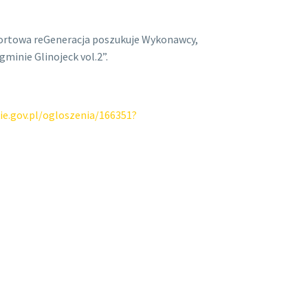
portowa reGeneracja poszukuje Wykonawcy,
inie Glinojeck vol.2”.
ie.gov.pl/ogloszenia/166351?