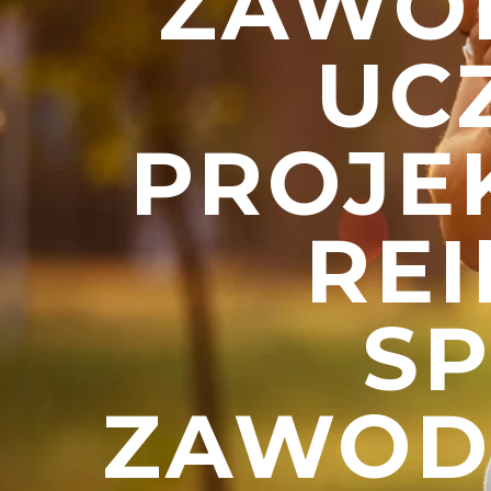
ZAWO
UC
PROJE
RE
S
ZAWOD