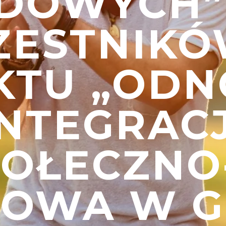
DOWYCH”
ZESTNIK
KTU „OD
INTEGRAC
POŁECZNO
OWA W G