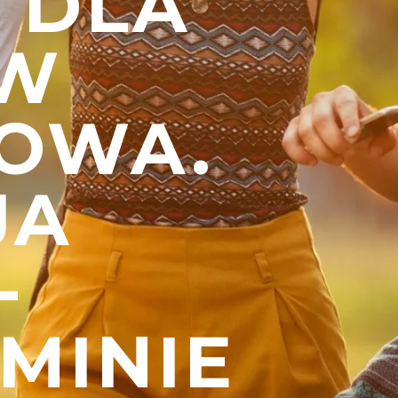
 DLA
ÓW
NOWA.
JA
-
MINIE