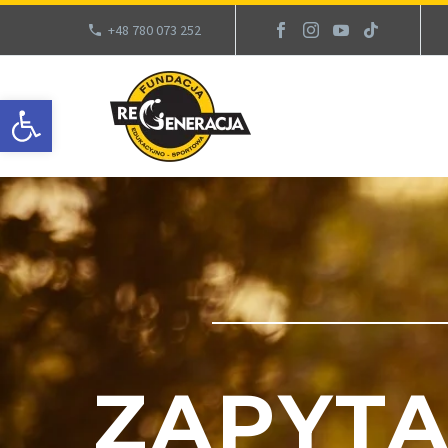
+48 780 073 252
Otwórz pasek narzędzi
ZAPYT