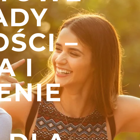
ADY
ŚCI –
A I
ENIE