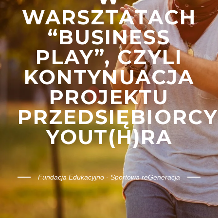
WARSZTATACH
“BUSINESS
PLAY”, CZYLI
KONTYNUACJA
PROJEKTU
PRZEDSIĘBIORCY
YOUT(H)RA
Fundacja Edukacyjno - Sportowa reGeneracja