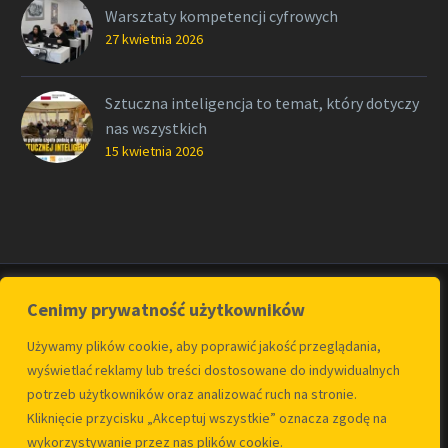
Warsztaty kompetencji cyfrowych
27 kwietnia 2026
Sztuczna inteligencja to temat, który dotyczy
nas wszystkich
15 kwietnia 2026
Cenimy prywatność użytkowników
Używamy plików cookie, aby poprawić jakość przeglądania,
wyświetlać reklamy lub treści dostosowane do indywidualnych
potrzeb użytkowników oraz analizować ruch na stronie.
Kontakt
O fundacji
Polityka Prywatności
Kliknięcie przycisku „Akceptuj wszystkie” oznacza zgodę na
wykorzystywanie przez nas plików cookie.